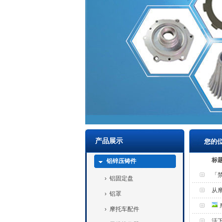
产品展示
您的
标
铝锌压铸件
「
›
铝固定盘
从
›
铝罩
›
摩托车配件
活