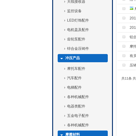
›
天线接收器
›
监控设备
2
›
LED灯饰配件
2
›
电机盖及配件
铝
›
齿轮泵配件
摩
›
锌合金压铸件
有
冲压产品
压
›
摩托车配件
›
汽车配件
共11条 共
›
电梯配件
›
各种机械配件
›
电器类配件
›
五金电子配件
›
各种机械配件
摩擦材料