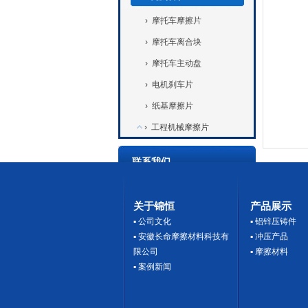
›
摩托车摩擦片
›
摩托车离合块
›
摩托车主动盘
›
电机刹车片
›
纸基摩擦片
›
工程机械摩擦片
联系我们
热线:
15867126150（微信同号）
电话:
15867126150
关于锦恒
产品展示
传真:
0573-87966720
▪
公司文化
▪
铝锌压铸件
▪
安徽长命摩擦材料科技有
▪
冲压产品
邮箱:
fangke @zjkingdom.com
限公司
▪
摩擦材料
网址:
www.zjkingdom.com
▪
案例新闻
地址:
海宁市长安镇农发区新兴路
19号