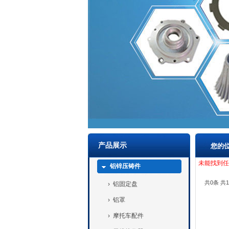
产品展示
您的
未能找到任
铝锌压铸件
共0条 共1
›
铝固定盘
›
铝罩
›
摩托车配件