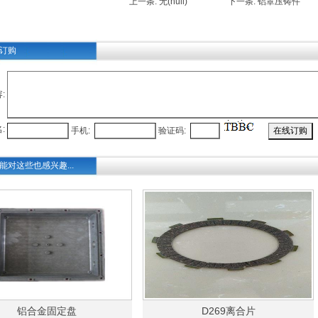
上一条: 无(null) 下一条:
铝罩压铸件
订购
:
名
:
手机
:
验证码
:
能对这些也感兴趣...
铝合金固定盘
D269离合片