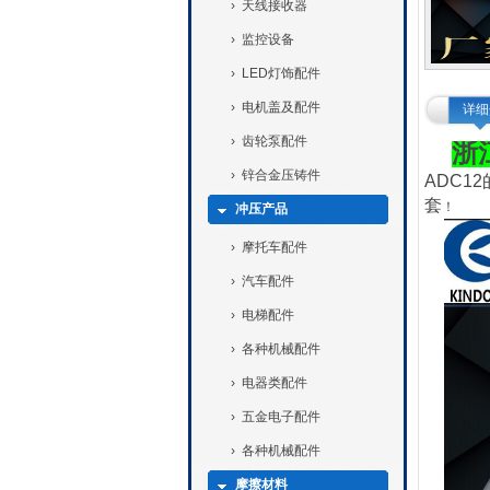
›
天线接收器
›
监控设备
›
LED灯饰配件
›
电机盖及配件
详细
›
齿轮泵配件
浙
›
锌合金压铸件
ADC
套
！
冲压产品
›
摩托车配件
›
汽车配件
›
电梯配件
›
各种机械配件
›
电器类配件
›
五金电子配件
›
各种机械配件
摩擦材料