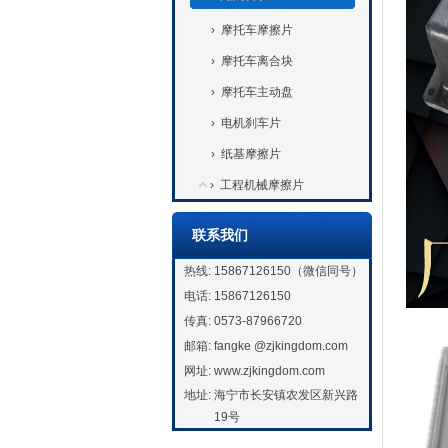
›
摩托车摩擦片
›
摩托车离合块
›
摩托车主动盘
›
电机刹车片
›
纸基摩擦片
›
工程机械摩擦片
联系我们
热线:
15867126150（微信同号）
电话:
15867126150
传真:
0573-87966720
邮箱:
fangke @zjkingdom.com
网址:
www.zjkingdom.com
地址:
海宁市长安镇农发区新兴路
19号