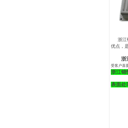
浙江
优点，
浙
受客户喜
浙江锦
表面处