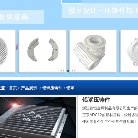
›
›
›
位置：
首页
产品展示
铝锌压铸件
铝罩
铝罩压铸件
浙江锦恒金属制品有限公司生产的
正宗ADC12的铝材压铸，经过
佳禾等多个生产企业常年做配套！